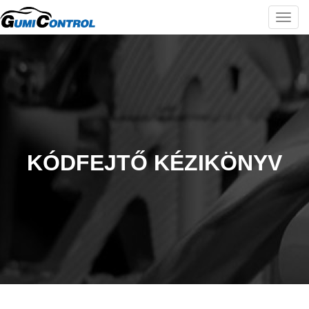
Togg
navi
KÓDFEJTŐ KÉZIKÖNYV