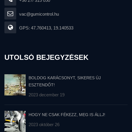
+36 27/ 315 050
vac@gumicontrol.hu
GPS: 47.760413, 19.140533
UTOLSÓ BEJEGYZÉSEK
BOLDOG KARÁCSONYT, SIKERES ÚJ
ESZTENDŐT!
2023 december 19
HOGY NE CSAK FÉKEZZ, MEG IS ÁLLJ!
2023 október 26