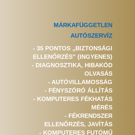
MÁRKAFÜGGETLEN
AUTÓSZERVÍZ
- 35 PONTOS „BIZTONSÁGI
ELLENŐRZÉS” (INGYENES)
- DIAGNOSZTIKA, HIBAKÓD
OLVASÁS
- AUTÓVILLAMOSSÁG
- FÉNYSZÓRÓ ÁLLÍTÁS
- KOMPUTERES FÉKHATÁS
MÉRÉS
- FÉKRENDSZER
ELLENŐRZÉS, JAVÍTÁS
- KOMPUTERES FUTÓMŰ