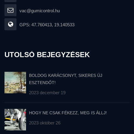
vac@gumicontrol.hu
GPS: 47.760413, 19.140533
UTOLSÓ BEJEGYZÉSEK
BOLDOG KARÁCSONYT, SIKERES ÚJ
ESZTENDŐT!
2023 december 19
HOGY NE CSAK FÉKEZZ, MEG IS ÁLLJ!
2023 október 26