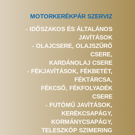
MOTORKERÉKPÁR SZERVIZ
- IDŐSZAKOS ÉS ÁLTALÁNOS
JAVÍTÁSOK
- OLAJCSERE, OLAJSZŰRŐ
CSERE,
KARDÁNOLAJ CSERE
- FÉKJAVÍTÁSOK, FÉKBETÉT,
FÉKTÁRCSA,
FÉKCSŐ, FÉKFOLYADÉK
CSERE
- FUTÓMŰ JAVÍTÁSOK,
KERÉKCSAPÁGY,
KORMÁNYCSAPÁGY,
TELESZKÓP SZIMERING