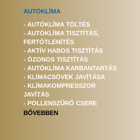
AUTÓKLÍMA
- AUTÓKLÍMA TÖLTÉS
- AUTÓKLÍMA TISZTÍTÁS,
FERTŐTLENÍTÉS
- AKTÍV HABOS TISZTÍTÁS
- ÓZONOS TISZTÍTÁS
- AUTÓKLÍMA KARBANTARTÁS
- KLÍMACSÖVEK JAVÍTÁSA
- KLÍMAKOMPRESSZOR
JAVÍTÁS
- POLLENSZŰRŐ CSERE
BŐVEBBEN