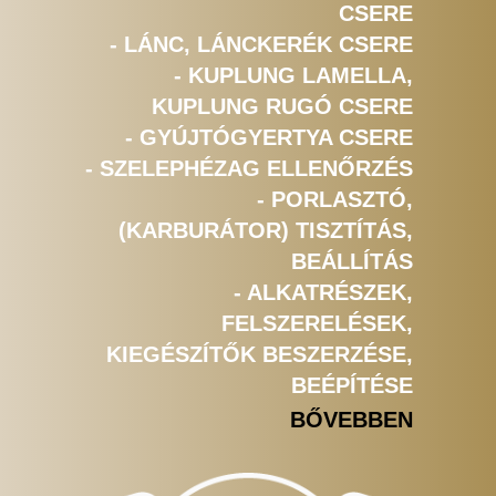
CSERE
- LÁNC, LÁNCKERÉK CSERE
- KUPLUNG LAMELLA,
KUPLUNG RUGÓ CSERE
- GYÚJTÓGYERTYA CSERE
- SZELEPHÉZAG ELLENŐRZÉS
- PORLASZTÓ,
(KARBURÁTOR) TISZTÍTÁS,
BEÁLLÍTÁS
- ALKATRÉSZEK,
FELSZERELÉSEK,
KIEGÉSZÍTŐK BESZERZÉSE,
BEÉPÍTÉSE
BŐVEBBEN