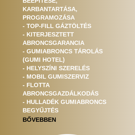
BEÉPÍTÉSE,
KARBANTARTÁSA,
PROGRAMOZÁSA
- TOP-FILL GÁZTÖLTÉS
- KITERJESZTETT
ABRONCSGARANCIA
- GUMIABRONCS TÁROLÁS
(GUMI HOTEL)
- HELYSZÍNI SZERELÉS
- MOBIL GUMISZERVIZ
- FLOTTA
ABRONCSGAZDÁLKODÁS
- HULLADÉK GUMIABRONCS
BEGYŰJTÉS
BŐVEBBEN