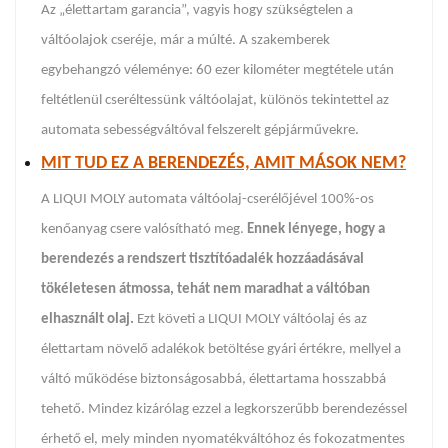
Az „élettartam garancia”, vagyis hogy szükségtelen a
váltóolajok cseréje, már a múlté. A szakemberek
egybehangzó véleménye: 60 ezer kilométer megtétele után
feltétlenül cseréltessünk váltóolajat, különös tekintettel az
automata sebességváltóval felszerelt gépjárművekre.
MIT TUD EZ A BERENDEZÉS, AMIT MÁSOK NEM?
A LIQUI MOLY automata váltóolaj-cserélőjével 100%-os
kenőanyag csere valósítható meg.
Ennek lényege, hogy a
berendezés a rendszert tisztítóadalék hozzáadásával
tökéletesen átmossa, tehát nem maradhat a váltóban
elhasznált olaj.
Ezt követi a LIQUI MOLY váltóolaj és az
élettartam növelő adalékok betöltése gyári értékre, mellyel a
váltó működése biztonságosabbá, élettartama hosszabbá
tehető. Mindez kizárólag ezzel a legkorszerűbb berendezéssel
érhető el, mely minden nyomatékváltóhoz és fokozatmentes