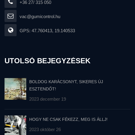
+36 27/ 315 050
vac@gumicontrol.hu
GPS: 47.760413, 19.140533
UTOLSÓ BEJEGYZÉSEK
BOLDOG KARÁCSONYT, SIKERES ÚJ
ESZTENDŐT!
2023 december 19
HOGY NE CSAK FÉKEZZ, MEG IS ÁLLJ!
2023 október 26