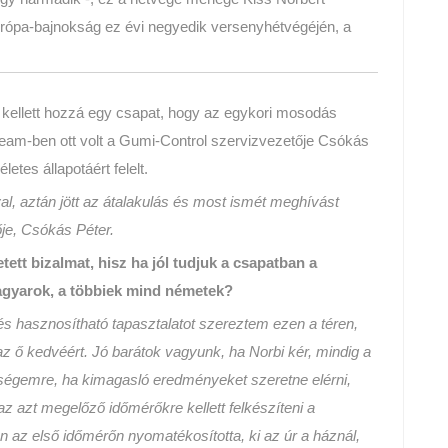
pa-bajnokság ez évi negyedik versenyhétvégéjén, a
, kellett hozzá egy csapat, hogy az egykori mosodás
 team-ben ott volt a Gumi-Control szervizvezetője Csókás
etes állapotáért felelt.
l, aztán jött az átalakulás és most ismét meghívást
je, Csókás Péter.
etett bizalmat, hisz ha jól tudjuk a csapatban a
agyarok, a többiek mind németek?
és hasznosítható tapasztalatot szereztem ezen a téren,
z ő kedvéért. Jó barátok vagyunk, ha Norbi kér, mindig a
tségemre, ha kimagasló eredményeket szeretne elérni,
z azt megelőző időmérőkre kellett felkészíteni a
n az első időmérőn nyomatékosította, ki az úr a háznál,