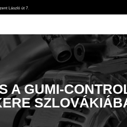
ent László út 7.
ÉS A GUMI-CONTR
KERE SZLOVÁKIÁB