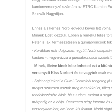
kamionversenyző számára az ETRC Kamion Euró
Szlovák Nagydíjon.
Ehhez a sikerhez Norbi egyedül kevés lett volna
Minarik Edét idézzük. Ebben a remekül teljesítő
Péter is, aki természetesen a gumiabroncsok tökél
- Korábban már dolgoztam együtt Norbi csapatáva
kaptam - magyarázza a gumiabroncsok szakértő
- Minek, illetve kinek köszönheted ezt a kitünt
versenyző Kiss Norbert és te vagytok csak m
- Saját cégünknél a Gumi-Controlnál rengeteg jó 
melyet szívesen osztok meg másokkal is, főleg a
rendelkezésére állok, hisz tudom, számít a segí
márpedig ez a célja. Összesen négy futamra és a
versenykamiont, ami nem kis feladat. Norbi rögtö