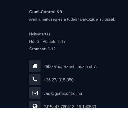
Gumi-Control Kft.
Ahol a minőség és a tudás találkozik a stílussal.
Nyitvatartás:
Hétfő - Péntek: 8-17
Szombat: 8-12
2600 Vác, Szent László út 7.
+36 27/ 315 050
vac@gumicontrol.hu
GPS: 47.760413, 19.140533