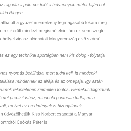
 ragadta a pole-pozíciót a hetvennyolc méter híján hat
akia Ringen.
 is állhatott a győzelmi emelvény legmagasabb fokára még
em sikerült mindezt megismételnie, ám ez sem szegte
k hellyel vigasztalódhatott Magyarország első számú
 ez egy technikai sportágban nem kis dolog - folytatja
cs nyomás beállítása, mert tudni kell, itt mindenki
alálása mindennek az alfája és az omegája. Így aztán
trumok tekintetében kiemelten fontos. Remekül dolgoztunk
met precizitáshoz, mindenki pontosan tudta, mi a
 volt, melyet az eredmények is bizonyítanak.
n üdvözölhetjük Kiss Norbert csapatát a Magyar
ntroltól Csókás Péter is.