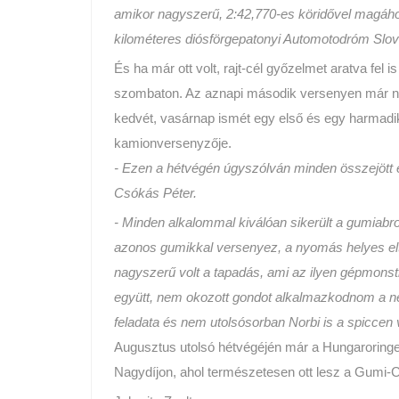
amikor nagyszerű, 2:42,770-es köridővel magához
kilométeres diósförgepatonyi Automotodróm Slov
És ha már ott volt, rajt-cél győzelmet aratva fel
szombaton. Az aznapi második versenyen már n
kedvét, vasárnap ismét egy első és egy harmadi
kamionversenyzője.
- Ezen a hétvégén úgyszólván minden összejött és
Csókás Péter.
- Minden alkalommal kiválóan sikerült a gumiabron
azonos gumikkal versenyez, a nyomás helyes elt
nagyszerű volt a tapadás, ami az ilyen gépmons
együtt, nem okozott gondot alkalmazkodnom a né
feladata és nem utolsósorban Norbi is a spiccen
Augusztus utolsó hétvégéjén már a Hungaroringe
Nagydíjon, ahol természetesen ott lesz a Gumi-Co