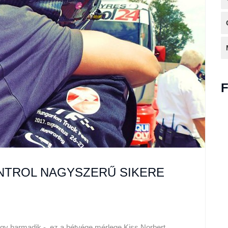
ONTROL NAGYSZERŰ SIKERE
gy harmadik -, ez a hétvége mérlege Kiss Norbert