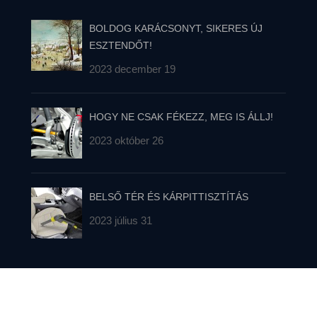
BOLDOG KARÁCSONYT, SIKERES ÚJ
ESZTENDŐT!
2023 december 19
HOGY NE CSAK FÉKEZZ, MEG IS ÁLLJ!
2023 október 26
BELSŐ TÉR ÉS KÁRPITTISZTÍTÁS
2023 július 31