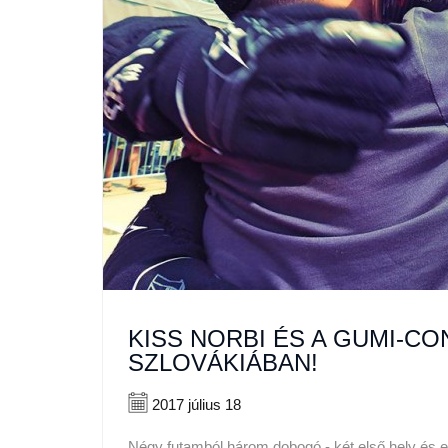
KISS NORBI ÉS A GUMI-C
SZLOVÁKIÁBAN!
2017 július 18
Négy futamból három dobogó - két első hely és e