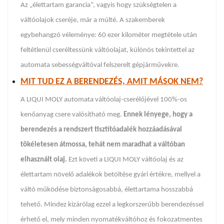
Az „élettartam garancia”, vagyis hogy szükségtelen a
váltóolajok cseréje, már a múlté. A szakemberek
egybehangzó véleménye: 60 ezer kilométer megtétele után
feltétlenül cseréltessünk váltóolajat, különös tekintettel az
automata sebességváltóval felszerelt gépjárművekre.
MIT TUD EZ A BERENDEZÉS, AMIT MÁSOK NEM?
A LIQUI MOLY automata váltóolaj-cserélőjével 100%-os
kenőanyag csere valósítható meg.
Ennek lényege, hogy a
berendezés a rendszert tisztítóadalék hozzáadásával
tökéletesen átmossa, tehát nem maradhat a váltóban
elhasznált olaj.
Ezt követi a LIQUI MOLY váltóolaj és az
élettartam növelő adalékok betöltése gyári értékre, mellyel a
váltó működése biztonságosabbá, élettartama hosszabbá
tehető. Mindez kizárólag ezzel a legkorszerűbb berendezéssel
érhető el, mely minden nyomatékváltóhoz és fokozatmentes