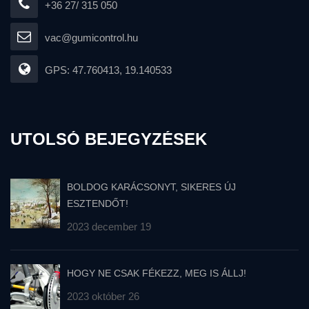
+36 27/ 315 050
vac@gumicontrol.hu
GPS: 47.760413, 19.140533
UTOLSÓ BEJEGYZÉSEK
BOLDOG KARÁCSONYT, SIKERES ÚJ
ESZTENDŐT!
2023 december 19
HOGY NE CSAK FÉKEZZ, MEG IS ÁLLJ!
2023 október 26