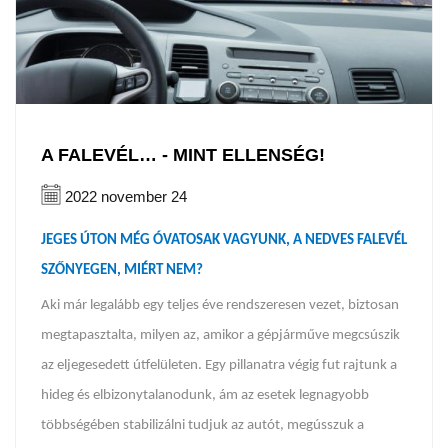
A FALEVÉL… - MINT ELLENSÉG!
2022 november 24
JEGES ÚTON MÉG ÓVATOSAK VAGYUNK, A NEDVES FALEVÉL
SZŐNYEGEN, MIÉRT NEM?
Aki már legalább egy teljes éve rendszeresen vezet, biztosan
megtapasztalta, milyen az, amikor a gépjárműve megcsúszik
az eljegesedett útfelületen. Egy pillanatra végig fut rajtunk a
hideg és elbizonytalanodunk, ám az esetek legnagyobb
többségében stabilizálni tudjuk az autót, megússzuk a