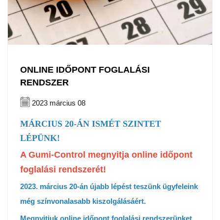
ONLINE IDŐPONT FOGLALÁSI
RENDSZER
2023 március 08
MÁRCIUS 20-ÁN ISMÉT SZINTET
LÉPÜNK!
A Gumi-Control megnyitja online időpont
foglalási rendszerét!
2023. március 20-án újabb lépést teszünk ügyfeleink
még színvonalasabb kiszolgálásáért.
Megnyitjuk online időpont foglalási rendszerünket,