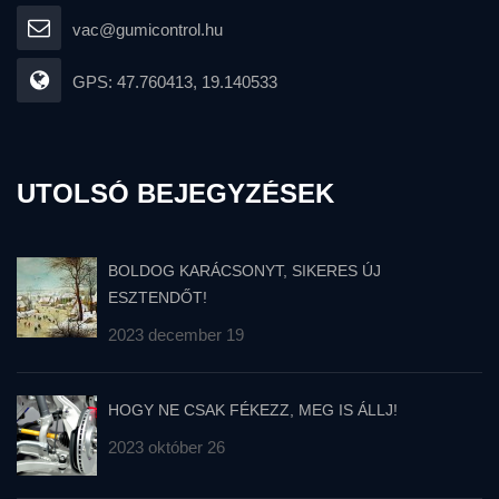
vac@gumicontrol.hu
GPS: 47.760413, 19.140533
UTOLSÓ BEJEGYZÉSEK
BOLDOG KARÁCSONYT, SIKERES ÚJ
ESZTENDŐT!
2023 december 19
HOGY NE CSAK FÉKEZZ, MEG IS ÁLLJ!
2023 október 26