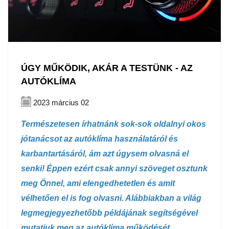
ÚGY MŰKÖDIK, AKÁR A TESTÜNK - AZ
AUTÓKLÍMA
2023 március 02
Természetesen írhatnánk sok-sok oldalnyi okos
jótanácsot az autóklíma használatáról és
karbantartásáról, ám azt úgysem olvasná el
senki! Éppen ezért csak annyi szöveget osztunk
meg Önnel, ami elengedhetetlen és amit
vélhetően el is fog olvasni. Alábbiakban a világ
legmegjegyezhetőbb példájának segítségével
mutatjuk meg az autóklíma működését,