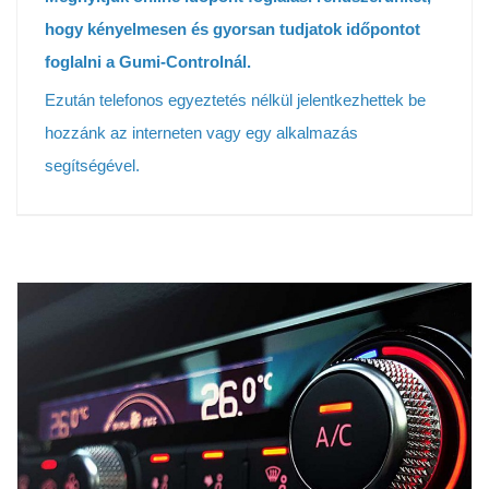
hogy kényelmesen és gyorsan tudjatok időpontot
foglalni a Gumi-Controlnál.
Ezután telefonos egyeztetés nélkül jelentkezhettek be
hozzánk az interneten vagy egy alkalmazás
segítségével.