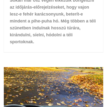
Sokan már ősz végén elkezdik böngészni
az időjárás-előrejelzéseket, hogy vajon
lesz-e fehér karácsonyunk, beterít-e
mindent a pihe-puha hó. Még többen a téli
szünetben indulnak hosszú túrára,
kirándulni, síelni, hódolni a téli
sportoknak.