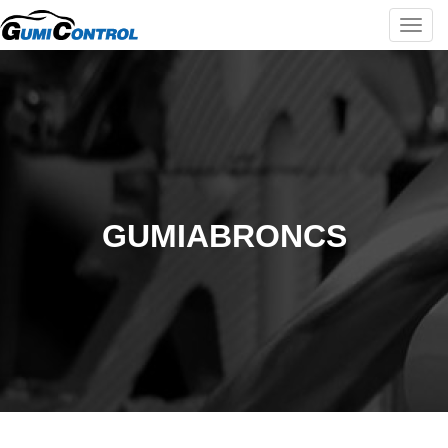
Togg
navi
GUMIABRONCS