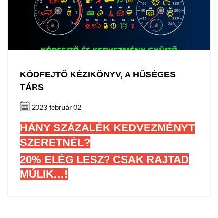
KÓDFEJTŐ KÉZIKÖNYV, A HŰSÉGES
TÁRS
2023 február 02
HÁNY SZÁZALÉK KEDVEZMÉNYT
SZERETNÉL?
20% ELÉG LESZ? CSAK RAJTAD
MÚLIK…!